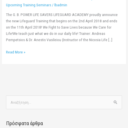
2nd
Upcoming Training Seminars
/
lbadmin
–
11th
The G. B. POWER LIFE SAVERS LIFEGUARD ACADEMY proudly announce
April
the new Lifeguard Training that begins on the 2nd April 2018 and ends
2018
on the 11th April 2018! We Fight to Save Lives because We Care for
Life!We teach just what we do in our daily life! Trainer: Andreas
Pempetsios & Dr. Anestis Vasileiou (Instructor of the Nicosia Life […]
Read More »
Α
ν
α
Πρόσφατα άρθρα
ζ