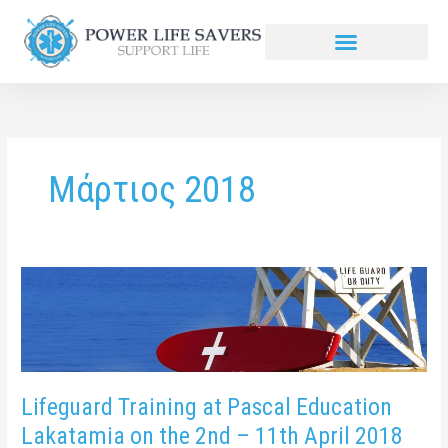
Μετάβαση
στο
περιεχόμενο
Μάρτιος 2018
Lifeguard
Training
at
Pascal
Education
Lakatamia
Lifeguard Training at Pascal Education
on
Lakatamia on the 2nd – 11th April 2018
the